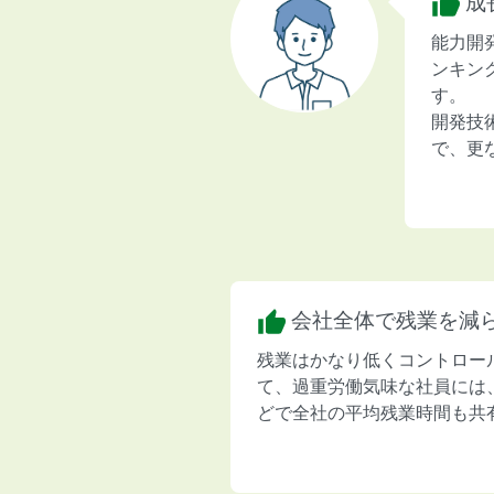
成
能力開
ンキン
す。
開発技
で、更
会社全体で残業を減
残業はかなり低くコントロー
て、過重労働気味な社員には
どで全社の平均残業時間も共