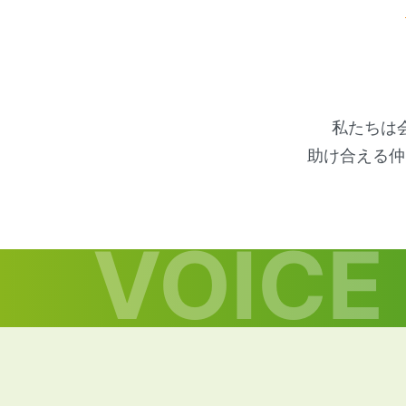
私たちは
助け合える仲
VOICE